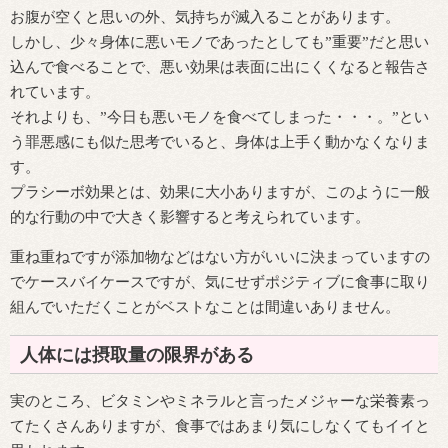
お腹が空くと思いの外、気持ちが滅入ることがあります。
しかし、少々身体に悪いモノであったとしても”重要”だと思い
込んで食べることで、悪い効果は表面に出にくくなると報告さ
れています。
それよりも、”今日も悪いモノを食べてしまった・・・。”とい
う罪悪感にも似た思考でいると、身体は上手く動かなくなりま
す。
プラシーボ効果とは、効果に大小ありますが、このように一般
的な行動の中で大きく影響すると考えられています。
重ね重ねですが添加物などはない方がいいに決まっていますの
でケースバイケースですが、気にせずポジティブに食事に取り
組んでいただくことがベストなことは間違いありません。
人体には摂取量の限界がある
実のところ、ビタミンやミネラルと言ったメジャーな栄養素っ
てたくさんありますが、食事ではあまり気にしなくてもイイと