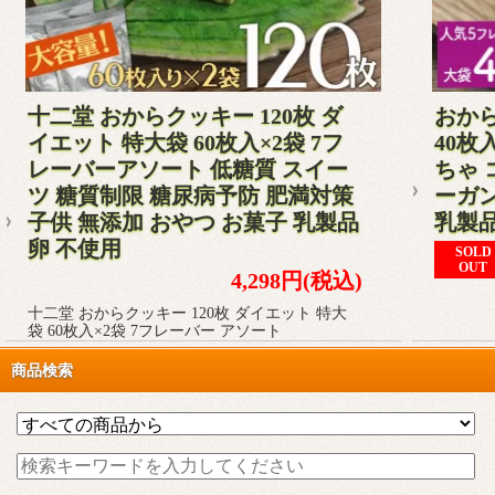
十二堂 おからクッキー 120枚 ダ
おから
イエット 特大袋 60枚入×2袋 7フ
40枚
レーバーアソート 低糖質 スイー
ちゃ 
ツ 糖質制限 糖尿病予防 肥満対策
ーガン
子供 無添加 おやつ お菓子 乳製品
乳製
卵 不使用
SOLD
OUT
4,298円(税込)
十二堂 おからクッキー 120枚 ダイエット 特大
袋 60枚入×2袋 7フレーバー アソート
商品検索