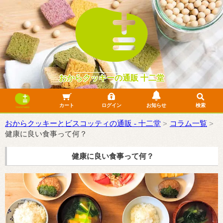
おからクッキーの通販 十二堂
カート
ログイン
お知らせ
検索
よくあるご質問
10年目のリニューアル
詐欺サイトにご注意ください
フリマサイトでの無断転売について
LINE公式に関して
おからクッキーでふるさと納税できます！
おからクッキー一覧
おからビスコッティ一覧
おからケーキ一覧
製菓材料一覧
SDGsフードレスキュー
おからクッキーとビスコッティの通販 - 十二堂
コラム一覧
健康に良い食事って何？
健康に良い食事って何？