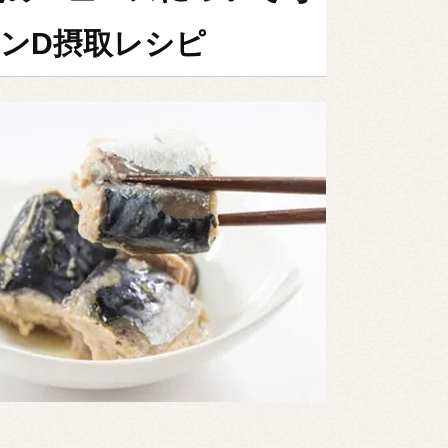
ンD摂取レシピ