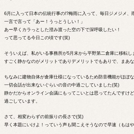
6月に入って日本の伝統行事の!?梅雨に入って、毎日ジメジメ
一言で言って「あー！うっとうしい！」
あー早くカラっとした澄み渡った空の下で深呼吸したい！
って思ってる今日この頃です(笑)
そういえば、私がいる事務所が5月末から平野第二倉庫に移転し
すごく静かなのがメリットでありデメリットでもありで、まあ
ちなみに建物自体が倉庫仕様になっているため防音機能がほぼ
一切会話が出来ないぐらいの音の中過ごしていました(笑)
静かだからオンライン会議にもってこいとは思ってたんですけど
過ごしています。
さて、相変わらずの前振りの長さで(笑)
早く本題にいけよ！っていう声も聞こえそうなので早速（もは