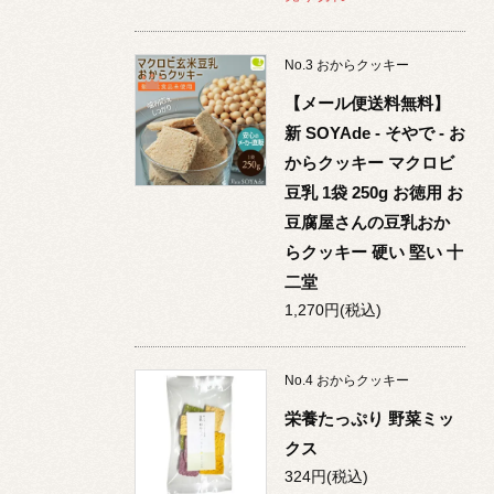
No.
3
おからクッキー
【メール便送料無料】
新 SOYAde - そやで - お
からクッキー マクロビ
豆乳 1袋 250g お徳用 お
豆腐屋さんの豆乳おか
らクッキー 硬い 堅い 十
二堂
1,270円(税込)
No.
4
おからクッキー
栄養たっぷり 野菜ミッ
クス
324円(税込)