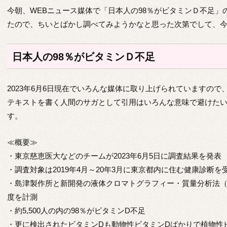
今朝、WEBニュース媒体で「日本人の98％がビタミンＤ不足
たので、ちいとばかし調べてみようかなと思った次第でして、
日本人の98％がビタミンＤ不足
2023年6月6日現在でいろんな媒体に取り上げられていますの
テキストを書く人間のサガとして引用はいろんな意味で避けた
す。
≪概要≫
・東京慈恵医大などのチームが2023年6月5日に調査結果を発表
・調査対象は2019年4月～20年3月に東京都内に住む健康診断を受
・島津製作所と新開発の液体クロマトグラフィー・質量分析法（L
度を計測
・約5,500人の内の98％がビタミンD不足
・更に検出されたビタミンDも動物性ビタミンDばかりで植物性