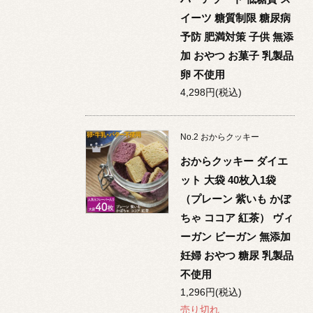
イーツ 糖質制限 糖尿病
予防 肥満対策 子供 無添
加 おやつ お菓子 乳製品
卵 不使用
4,298円(税込)
No.
2
おからクッキー
おからクッキー ダイエ
ット 大袋 40枚入1袋
（プレーン 紫いも かぼ
ちゃ ココア 紅茶） ヴィ
ーガン ビーガン 無添加
妊婦 おやつ 糖尿 乳製品
不使用
1,296円(税込)
売り切れ