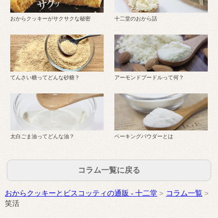
おからクッキーがサクサクな秘密
十二堂のおから話
てんさい糖ってどんな砂糖？
アーモンドプードルって何？
太白ごま油ってどんな油？
ベーキングパウダーとは
コラム一覧に戻る
おからクッキーとビスコッティの通販 - 十二堂
コラム一覧
笑活