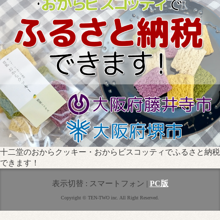
十二堂のおからクッキー・おからビスコッティでふるさと納税
できます！
表示切替 :
スマートフォン
|
PC版
Copyright © TEN-TWO inc. All Right Reserved.