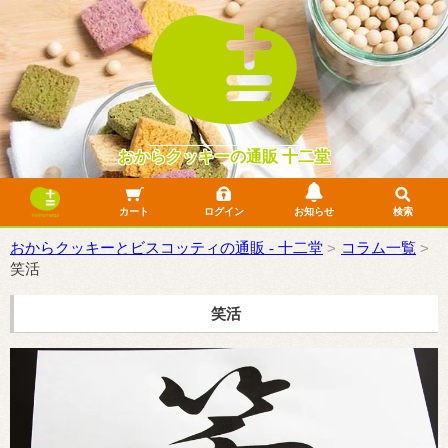
おからクッキーの通販 十二堂
カート
ログイン
お知らせ
検索
よくあるご質問
10年目のリニューアル
詐欺サイトにご注意ください
フリマサイトでの無断転売について
LINE公式に関して
おからクッキーでふるさと納税できます！
おからクッキー一覧
おからビスコッティ一覧
おからケーキ一覧
製菓材料一覧
SDGsフードレスキュー
おからクッキーとビスコッティの通販 - 十二堂
コラム一覧
笑活
笑活