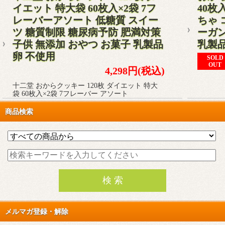
イエット 特大袋 60枚入×2袋 7フ
40枚
レーバーアソート 低糖質 スイー
ちゃ 
ツ 糖質制限 糖尿病予防 肥満対策
ーガン
子供 無添加 おやつ お菓子 乳製品
乳製
卵 不使用
SOLD
OUT
4,298円(税込)
十二堂 おからクッキー 120枚 ダイエット 特大
袋 60枚入×2袋 7フレーバー アソート
商品検索
メルマガ登録・解除