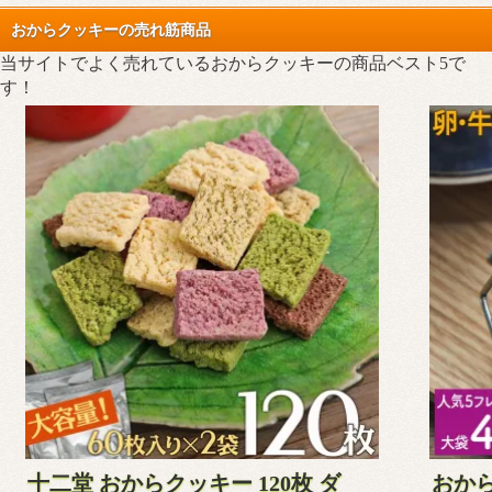
おからクッキーの売れ筋商品
当サイトでよく売れているおからクッキーの商品ベスト5で
す！
十二堂 おからクッキー 120枚 ダ
おから