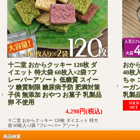
十二堂 おからクッキー 120枚 ダ
おから
イエット 特大袋 60枚入×2袋 7フ
40枚
レーバーアソート 低糖質 スイー
ちゃ 
ツ 糖質制限 糖尿病予防 肥満対策
ーガン
子供 無添加 おやつ お菓子 乳製品
乳製
卵 不使用
SOLD
OUT
4,298円(税込)
十二堂 おからクッキー 120枚 ダイエット 特大
袋 60枚入×2袋 7フレーバー アソート
商品検索