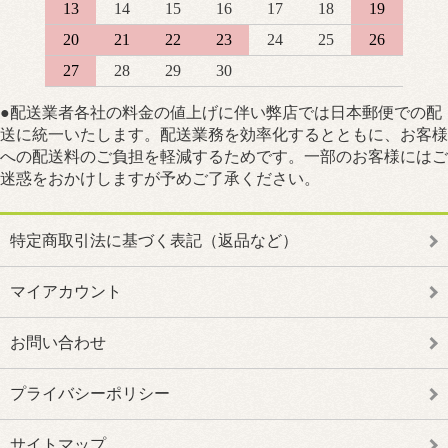
13
14
15
16
17
18
19
20
21
22
23
24
25
26
27
28
29
30
●配送業者各社の料金の値上げに伴い弊店では日本郵便での配
送に統一いたします。配送業務を効率化するとともに、お客様
への配送料のご負担を軽減するためです。一部のお客様にはご
迷惑をおかけしますが予めご了承ください。
特定商取引法に基づく表記（返品など）
マイアカウント
お問い合わせ
プライバシーポリシー
サイトマップ