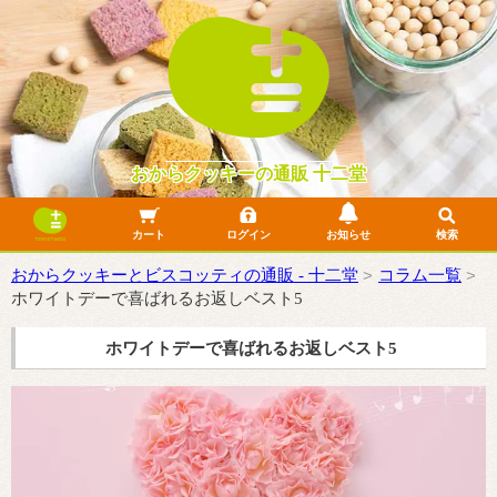
おからクッキーの通販 十二堂
カート
ログイン
お知らせ
検索
よくあるご質問
10年目のリニューアル
詐欺サイトにご注意ください
フリマサイトでの無断転売について
LINE公式に関して
おからクッキーでふるさと納税できます！
おからクッキー一覧
おからビスコッティ一覧
おからケーキ一覧
製菓材料一覧
SDGsフードレスキュー
おからクッキーとビスコッティの通販 - 十二堂
コラム一覧
ホワイトデーで喜ばれるお返しベスト5
ホワイトデーで喜ばれるお返しベスト5